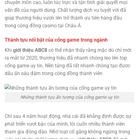
chuyên môn cao, luôn túc trực và tận tình giải quyết mọi
vấn đề của người dùng. Chất lượng dịch vụ tuyệt vời đã
giúp thương hiệu vươn lên trở thành ưu tiên hàng đầu
trong cộng đồng casino tại Châu Á.
Thành tựu nổi bật của cổng game trong ngành
Khi
giới thiệu ABC8
có thể nhận thấy rằng mặc dù chỉ mới
ra mắt từ 2020, thương hiệu đã nhanh chóng leo lên top
cổng game uy tín. Nền tảng đã rất nhanh chóng tạo được
dấu ấn sâu đậm trong cộng đồng thành viên.
Những thành tựu ấn tượng của cổng game uy tín
Chỉ sau 4 năm hoạt động, nhà cái đã khẳng định được sự
phát triển vượt bậc của mình, lôi cuốn nhiều thành viên
tham gia đông đảo. Nhờ loạt cố gắng không ngừng trong