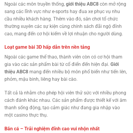
Ngoài các môn truyền thống,
giới thiệu ABC8
còn mở rộng
sang các lĩnh vực như e-sports hay đua xe phục vụ nhu
cầu nhiều khách hàng. Thêm vào đó, sân chơi tổ chức
thường xuyên các sự kiện cùng chính sách đãi ngộ đỉnh
cao, mang đến cơ hội kiếm về lợi nhuận cho người dùng.
Loạt game bài 3D hấp dẫn trên nền tảng
Ngoài các game thể thao, thành viên còn có cơ hội tham
gia vào các sản phẩm bài từ cổ điển đến hiện đại.
Giới
thiệu ABC8
mang đến nhiều bộ môn phổ biến như tiến lên,
phỏm, mậu binh, liêng hay bài cào.
Tất cả là nhằm cho phép hội viên thử sức với nhiều phong
cách đánh khác nhau. Các sản phẩm được thiết kế với âm
thanh sống động, tạo cảm giác như đang gia nhập vào
một casino thực thụ.
Bắn cá – Trải nghiệm đỉnh cao vui nhộn nhất