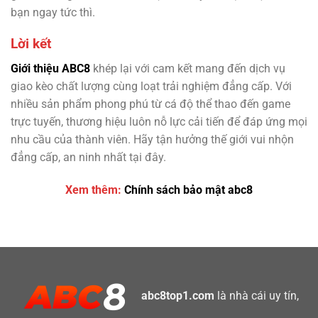
bạn ngay tức thì.
Lời kết
Giới thiệu ABC8
khép lại với cam kết mang đến dịch vụ
giao kèo chất lượng cùng loạt trải nghiệm đẳng cấp. Với
nhiều sản phẩm phong phú từ cá độ thể thao đến game
trực tuyến, thương hiệu luôn nỗ lực cải tiến để đáp ứng mọi
nhu cầu của thành viên. Hãy tận hưởng thế giới vui nhộn
đẳng cấp, an ninh nhất tại đây.
Xem thêm:
Chính sách bảo mật abc8
abc8top1.com
là nhà cái uy tín,