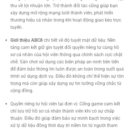
thu về lợi nhuận lớn. Trở thành đối tác cũng giúp bạn
xây dựng mở rộng mạng lưới thành viên, phát triển
thương hiệu cá nhân trong khi hoạt động giao kèo trực
tuyến.
Giới thiệu ABC8
chi tiết về độ tuyệt mật dữ liệu: Nền
tảng cam kết giữ gìn tuyệt đối quyền riêng tư cùng hồ
sơ cá nhân của hội viên thông qua chính sách cực chặt
chẽ. Sân chơi sử dụng các biện pháp an ninh tiên tiến
để đảm bảo thông tin luôn được an toàn trong suốt quá
trình sử dụng dịch vụ. Điều đó không chỉ thể hiện sự tôn
trọng mà còn giúp xây dựng sự tin tưởng vững chắc từ
cộng đồng.
Quyền riêng tư hội viên tại đơn vị: Cổng game cam kết
chỉ lưu trữ hồ sơ cá nhân thành viên khi có sự chấp
thuận. Điều đó giúp đảm bảo sự minh bạch trong việc
xử lý dữ liệu đồng thời duy trì niềm tin từ người tham