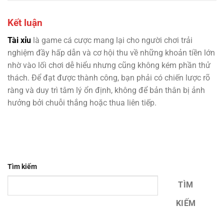
Kết luận
Tài xỉu
là game cá cược mang lại cho người chơi trải
nghiệm đầy hấp dẫn và cơ hội thu về những khoản tiền lớn
nhờ vào lối chơi dễ hiểu nhưng cũng không kém phần thử
thách. Để đạt được thành công, bạn phải có chiến lược rõ
ràng và duy trì tâm lý ổn định, không để bản thân bị ảnh
hưởng bởi chuỗi thắng hoặc thua liên tiếp.
Tìm kiếm
TÌM
KIẾM