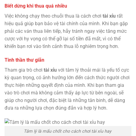
Biết dừng khi thua quá nhiều
Việc không chạy theo chuỗi thua là cách chơi
tài xỉu
rất
hiệu quả giúp bạn bảo vệ tài chính của mình. Khi bạn gặp
phải các ván thua liên tiếp, hãy tránh ngay việc tăng mức
cược với hy vọng có thể gỡ lại số tiền đã mất, vì có thể
khiến bạn rơi vào tình cảnh thua lỗ nghiêm trọng hơn.
Tinh thần thư giãn
Tham gia trò chơi
tài xỉu
với tâm lý thoải mái là yếu tố cực
kỳ quan trọng, có ảnh hưởng lớn đến cách thức người chơi
thực hiện những quyết định của mình. Khi bạn tham gia
vào trò chơi mà không cảm thấy áp lực từ bên ngoài, sẽ
giúp cho người chơi, đặc biệt là những tân binh, dễ dàng
đưa ra những lựa chọn đúng đắn và hợp lý hơn.
Tâm lý là mấu chốt cho cách chơi tài xỉu hay