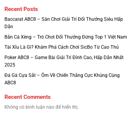
Recent Posts
Baccarat ABC8 – Sân Chơi Giải Trí Đổi Thưởng Siêu Hấp
Dẫn
Bắn Cá Xèng – Trò Chơi Đổi Thưởng Đứng Top 1 Việt Nam
Tài Xỉu Là Gì? Khám Phá Cách Chơi SicBo Từ Cao Thủ
Poker ABC8 – Game Bài Giải Trí Đỉnh Cao, Hấp Dẫn Nhất
2025
Đá Gà Cựa Sắt – Ôm Về Chiến Thắng Cực Khủng Cùng
ABC8
Recent Comments
Không có bình luận nào để hiển thị.