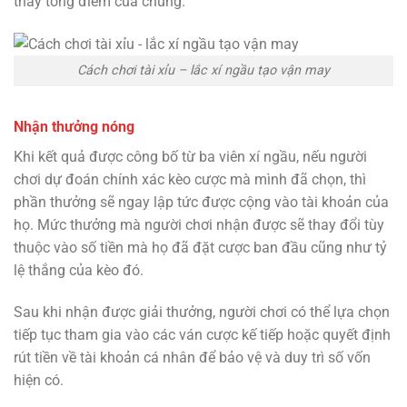
thấy tổng điểm của chúng.
Cách chơi tài xỉu – lắc xí ngầu tạo vận may
Nhận thưởng nóng
Khi kết quả được công bố từ ba viên xí ngầu, nếu người
chơi dự đoán chính xác kèo cược mà mình đã chọn, thì
phần thưởng sẽ ngay lập tức được cộng vào tài khoản của
họ. Mức thưởng mà người chơi nhận được sẽ thay đổi tùy
thuộc vào số tiền mà họ đã đặt cược ban đầu cũng như tỷ
lệ thắng của kèo đó.
Sau khi nhận được giải thưởng, người chơi có thể lựa chọn
tiếp tục tham gia vào các ván cược kế tiếp hoặc quyết định
rút tiền về tài khoản cá nhân để bảo vệ và duy trì số vốn
hiện có.