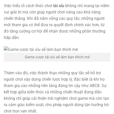
Việc hiểu rõ cách thức chơi
tài xỉu
không chỉ mang lại niềm
vui giải trí mà còn giúp người chơi nâng cao khả năng
chiến thắng. Khi đã nắm vững các quy tắc, những người
mới tham gia có thể đưa ra quyết định chính xác hơn, từ
đó tăng cường cơ hội để nhận được những phần thưởng
hấp dẫn.
Game cược tài xỉu sẽ làm bạn thích mê
Thêm vào đó, việc thành thạo những quy tắc sẽ hỗ trợ
người chơi xây dựng chiến lược hợp lý, đặc biệt là khi họ
tham gia vào những nền tảng đáng tin cậy như ABC8. Sự
kết hợp giữa kiến thức và những chiến thuật đúng đắn
không chỉ giúp cải thiện trải nghiệm chơi game mà còn tạo
ra cảm giác kiểm soát, cho phép người dùng tận hưởng trò
chơi trọn vẹn nhất.