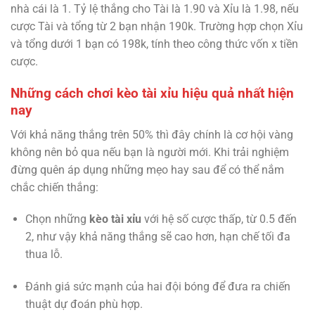
nhà cái là 1. Tỷ lệ thắng cho Tài là 1.90 và Xỉu là 1.98, nếu
cược Tài và tổng từ 2 bạn nhận 190k. Trường hợp chọn Xỉu
và tổng dưới 1 bạn có 198k, tính theo công thức vốn x tiền
cược.
Những cách chơi kèo tài xỉu hiệu quả nhất hiện
nay
Với khả năng thắng trên 50% thì đây chính là cơ hội vàng
không nên bỏ qua nếu bạn là người mới. Khi trải nghiệm
đừng quên áp dụng những mẹo hay sau để có thể nắm
chắc chiến thắng:
Chọn những
kèo tài xỉu
với hệ số cược thấp, từ 0.5 đến
2, như vậy khả năng thắng sẽ cao hơn, hạn chế tối đa
thua lỗ.
Đánh giá sức mạnh của hai đội bóng để đưa ra chiến
thuật dự đoán phù hợp.