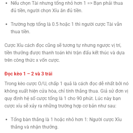
Nếu chọn Tài nhưng tổng nhỏ hơn 1 => Bạn phải thua
đủ tiền, người chọn Xỉu ăn đủ tiền.
Trường hợp tổng là 0.5 hoặc 1 thì người cược Tài vẫn
thua tiền.
Cược Xỉu cách đọc cũng sẽ tương tự nhưng ngược vị trí,
tiền thưởng được thanh toán khi trận đấu kết thúc và dựa
trên công thức x vốn cược.
Đọc kèo 1 – 2 và 3 trái
Trong kèo cược O/U, chấp 1 quả là cách đọc dễ nhất bởi nó
không xuất hiện cửa hòa, chỉ tính thắng thua. Giả sử đơn vị
quy định hệ số cược tổng là 1 cho 90 phút. Lúc này bạn
cược xỉu sẽ xảy ra những trường hợp cơ bản như sau:
Tổng bàn thắng là 1 hoặc nhỏ hơn 1: Người cược Xỉu
thắng và nhận thưởng.