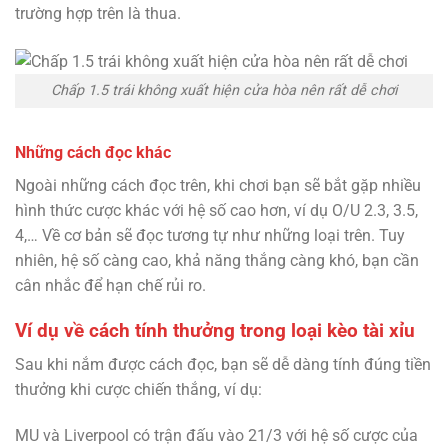
trường hợp trên là thua.
Chấp 1.5 trái không xuất hiện cửa hòa nên rất dễ chơi
Những cách đọc khác
Ngoài những cách đọc trên, khi chơi bạn sẽ bắt gặp nhiều
hình thức cược khác với hệ số cao hơn, ví dụ O/U 2.3, 3.5,
4,… Về cơ bản sẽ đọc tương tự như những loại trên. Tuy
nhiên, hệ số càng cao, khả năng thắng càng khó, bạn cần
cân nhắc để hạn chế rủi ro.
Ví dụ về cách tính thưởng trong loại kèo tài xỉu
Sau khi nắm được cách đọc, bạn sẽ dễ dàng tính đúng tiền
thưởng khi cược chiến thắng, ví dụ:
MU và Liverpool có trận đấu vào 21/3 với hệ số cược của