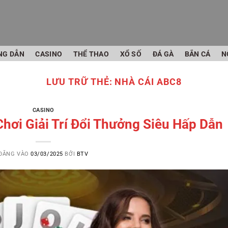
NG DẪN
CASINO
THỂ THAO
XỔ SỐ
ĐÁ GÀ
BẮN CÁ
N
LƯU TRỮ THẺ:
NHÀ CÁI ABC8
CASINO
hơi Giải Trí Đổi Thưởng Siêu Hấp Dẫn
ĐĂNG VÀO
03/03/2025
BỞI
BTV