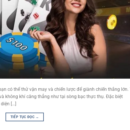
 bạn có thể thử vận may và chiến lược để giành chiến thắng lớn.
n và không khí căng thẳng như tại sòng bạc thực thụ. Đặc biệt
diện […]
TIẾP TỤC ĐỌC
→