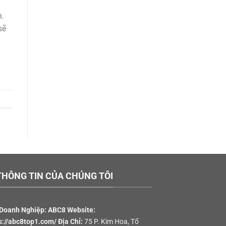
n.
sẽ
THÔNG TIN CỦA CHÚNG TÔI
 Doanh Nghiệp:
ABC8
Website:
s://abc8top1.com/
Địa Chỉ:
75 P. Kim Hoa, Tổ