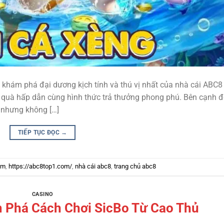
 khám phá đại dương kịch tính và thú vị nhất của nhà cái ABC8
quà hấp dẫn cùng hình thức trả thưởng phong phú. Bên cạnh đ
, nhưng không […]
TIẾP TỤC ĐỌC
→
om
,
https://abc8top1.com/
,
nhà cái abc8
,
trang chủ abc8
CASINO
m Phá Cách Chơi SicBo Từ Cao Thủ