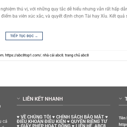
 nghiệm thú vị, với những quy tắc dễ hiểu nhưng vẫn rất hấp dẫ
điểm ba viên xúc xắc, và quyết định chọn Tài hay Xỉu. Kết quả 
TIẾP TỤC ĐỌC
→
om
,
https://abc8top1.com/
,
nhà cái abc8
,
trang chủ abc8
LIÊN KẾT NHANH
à
♥
VỀ CHÚNG TÔI
♥
CHÍNH SÁCH BẢO MẬT
♥
Tên
ụ cá
ĐIỀU KHOẢN ĐIỀU KIỆN
♥
QUYỀN RIÊNG TƯ
http
♥
GIẤY PHÉP HOẠT ĐỘNG
♥
LIÊN HỆ ABC8