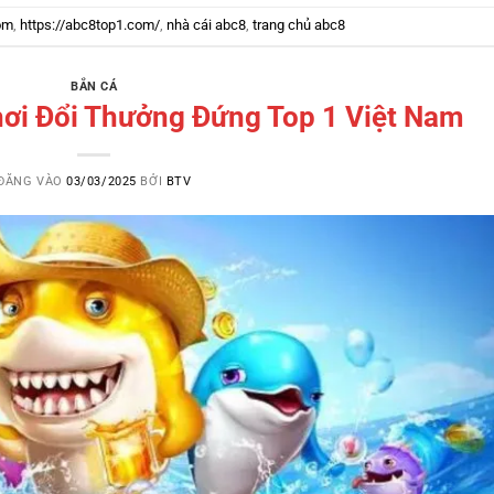
om
,
https://abc8top1.com/
,
nhà cái abc8
,
trang chủ abc8
BẮN CÁ
hơi Đổi Thưởng Đứng Top 1 Việt Nam
ĐĂNG VÀO
03/03/2025
BỞI
BTV